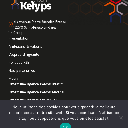
1bis Avenue Pierre Mendès France
42270 Saint-Priest-en-Jarez
Le Groupe
Présentation
Ambitions & valeurs
L'équipe dirigeante
Politique RSE
Nos partenaires
Media
Ouvrir une agence Kelyps Interim
Ouvrir une agence Kelyps Médical
Ouvrir une agence Exaltan RH
Découvrir Kelyps Interim
Nous utilisons des cookies pour vous garantir la meilleure
expérience sur notre site web. Si vous continuez à utiliser ce
Découvrir Exaltan RH
site, nous supposerons que vous en êtes satisfait.
2024 - Tous droits
Politique de protection des données personnelles
-
OK