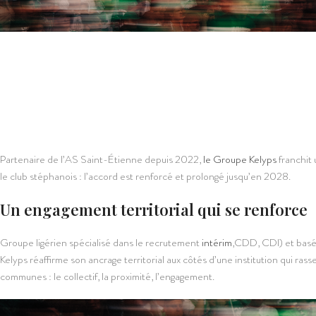
Partenaire de l’AS Saint-Étienne depuis 2022,
le Groupe Kelyps
franchit 
le club stéphanois : l’accord est renforcé et prolongé jusqu’en 2028.
Un engagement territorial qui se renforce
Groupe ligérien spécialisé dans le recrutement
intérim
,CDD, CDI) et basé
Kelyps réaffirme son ancrage territorial aux côtés d’une institution qui ras
communes : le collectif, la proximité, l’engagement.