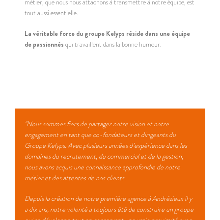
métier, que nous nous attachons à transmettre à notre équipe, est
tout aussi essentielle.
La véritable force du groupe Kelyps réside dans une équipe
de passionnés
qui travaillent dans la bonne humeur.
"Nous sommes fiers de partager notre vision et notre
engagement en tant que co-fondateurs et dirigeants du
Groupe Kelyps. Avec plusieurs années d’expérience dans les
domaines du recrutement, du commercial et de la gestion,
nous avons acquis une connaissance approfondie de notre
métier et des attentes de nos clients.
Depuis la création de notre première agence à Andrézieux il y
a dix ans, notre volonté a toujours été de construire un groupe