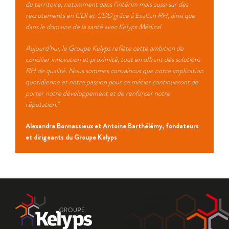
du territoire, notamment dans l’intérim mais aussi sur des
recrutements en CDI et CDD grâce à Exaltan RH, ainsi que
dans le domaine de la santé avec Kelyps Médical.
Aujourd’hui, le Groupe Kelyps reflète cette ambition de
concilier innovation et proximité, tout en offrant des solutions
RH de qualité. Nous sommes convaincus que notre implication
quotidienne et notre passion pour ce métier continueront de
porter notre développement et de renforcer notre
réputation."
Alexandra Bonnassieux et Antoine Barthélémy, fondateurs
et dirigeants du Groupe Kelyps